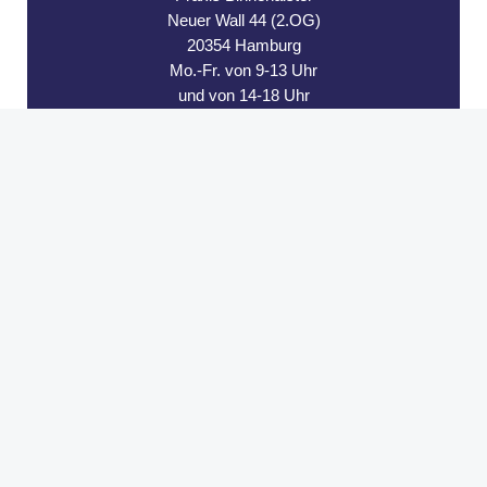
Neuer Wall 44 (2.OG)
20354 Hamburg
Mo.-Fr. von 9-13 Uhr
und von 14-18 Uhr
Kontakt
Tel.: 040 71 63 35 50
Mail: binnenalster@hanse-psychotherapie.de