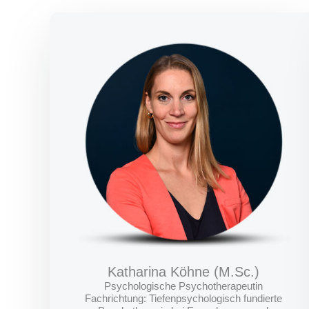
Katharina Köhne (M.Sc.)
Psychologische Psychotherapeutin
Fachrichtung: Tiefenpsychologisch fundierte