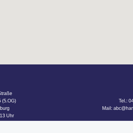
Straße
 (5.OG)
Tel.: 
burg
Mail: abc@han
-13 Uhr
18 Uhr