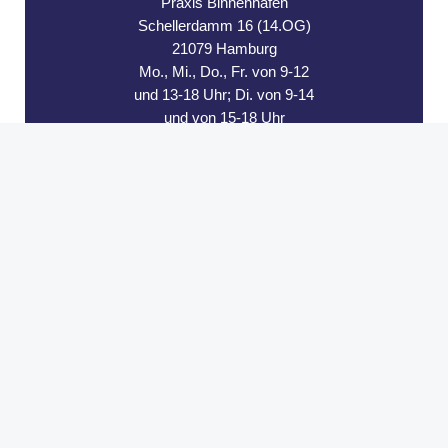
Praxis Binnenhafen
Schellerdamm 16 (14.OG)
21079 Hamburg
Mo., Mi., Do., Fr. von 9-12
und 13-18 Uhr; Di. von 9-14
und von 15-18 Uhr
Kontakt
Tel.: 040 71 64 34 08
Mail: binnenhafen@hanse-psychotherapie.de